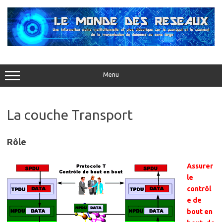
Aller
au
contenu
Menu
La couche Transport
Rôle
Assurer
le
contrôl
e de
bout en