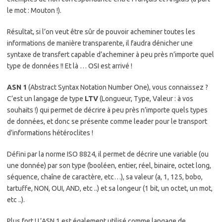
le mot : Mouton !).
Résultat, si l’on veut être sûr de pouvoir acheminer toutes les
informations de manière transparente, il faudra dénicher une
syntaxe de transfert capable d’acheminer à peu près n’importe quel
type de données !! Et là … OSI est arrivé !
ASN 1
(Abstract Syntax Notation Number One), vous connaissez ?
C’est un langage de type
LTV
(Longueur, Type, Valeur : à vos
souhaits !) qui permet de décrire à peu près n’importe quels types
de données, et donc se présente comme leader pour le transport
d’informations hétéroclites !
Défini par la norme ISO 8824, il permet de décrire une variable (ou
une donnée) par son type (booléen, entier, réel, binaire, octet long,
séquence, chaîne de caractère, etc…), sa valeur (a, 1, 125, bobo,
tartuffe, NON, OUI, AND, etc ..) et sa longeur (1 bit, un octet, un mot,
etc ..).
Plus fort ! L’ASN 1 est également utilisé comme langage de