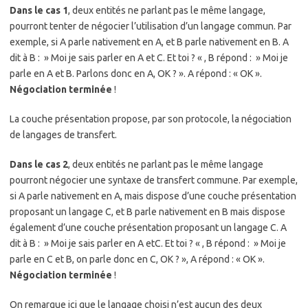
Dans le cas 1
, deux entités ne parlant pas le même langage,
pourront tenter de négocier l’utilisation d’un langage commun. Par
exemple, si A parle nativement en A, et B parle nativement en B. A
dit à B : » Moi je sais parler en A et C. Et toi ? « , B répond : » Moi je
parle en A et B. Parlons donc en A, OK ? ». A répond : « OK ».
Négociation terminée
!
La couche présentation propose, par son protocole, la négociation
de langages de transfert.
Dans le cas 2
, deux entités ne parlant pas le même langage
pourront négocier une syntaxe de transfert commune. Par exemple,
si A parle nativement en A, mais dispose d’une couche présentation
proposant un langage C, et B parle nativement en B mais dispose
également d’une couche présentation proposant un langage C. A
dit à B : » Moi je sais parler en A etC. Et toi ? « , B répond : » Moi je
parle en C et B, on parle donc en C, OK ? », A répond : « OK ».
Négociation terminée
!
On remarque ici que le langage choisi n’est aucun des deux